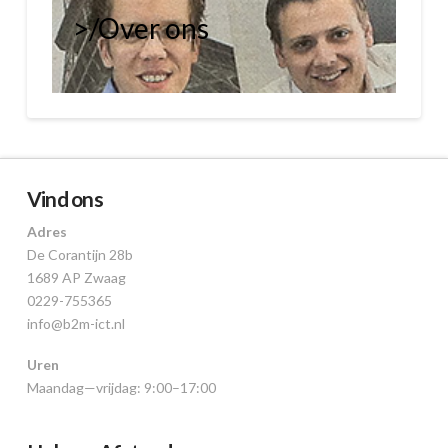
>/
Over ons
|
Vind ons
Adres
De Corantijn 28b
1689 AP Zwaag
0229-755365
info@b2m-ict.nl
Uren
Maandag—vrijdag: 9:00–17:00